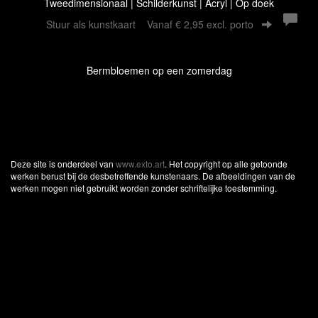
Tweedimensionaal | Schilderkunst | Acryl | Op doek
Stuur als kunstkaart
Vanaf € 2,95 excl. porto
Bermbloemen op een zomerdag
Deze site is onderdeel van
www.exto.art
. Het copyright op alle getoonde
werken berust bij de desbetreffende kunstenaars. De afbeeldingen van de
werken mogen niet gebruikt worden zonder schriftelijke toestemming.