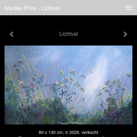
Marijke Prins - Lichtval
Tog
navi
Lichtval
80 x 130 cm, © 2020, verkocht