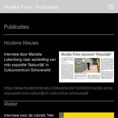
Marijke Prins - Publicaties
Tog
navi
Publicaties
Houtens Nieuws
Interview door Mariella
Lokenberg naar aanleiding van
mijn expositie 'Natuurlijk' in
Cultuurcentrum Schoneveld.
https://www.houtensnieuws.nl/lokaal/kunst/1223655/marijke-prins-
exposeert-met-natuurlijk-in-cultuurhuis-schoneveld
Atelier
Interview voor de rubriek "Het