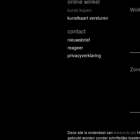
online winkel
Wol
kunst kopen
kunstkaart versturen
contact
nieuwsbrief
reageer
privacyverklaring
Zon
Deze site is onderdeel van
www.exto.art
. 
gebruikt worden zonder schriftelijke toest