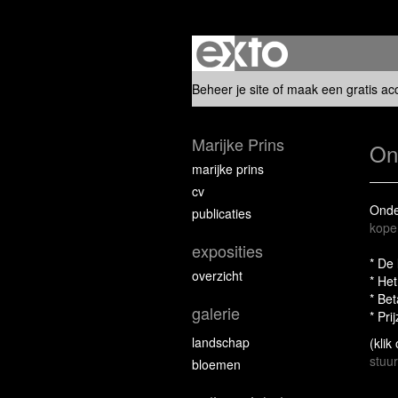
Beheer je site
of
maak een gratis ac
Marijke Prins
On
marijke prins
cv
Onder
publicaties
kope
exposities
* De 
overzicht
* He
* Bet
galerie
* Pri
landschap
(klik
stuur
bloemen