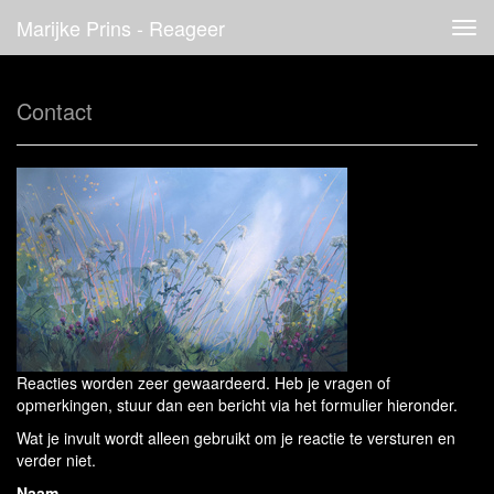
Marijke Prins - Reageer
Tog
navi
Contact
Reacties worden zeer gewaardeerd. Heb je vragen of
opmerkingen, stuur dan een bericht via het formulier hieronder.
Wat je invult wordt alleen gebruikt om je reactie te versturen en
verder niet.
Naam