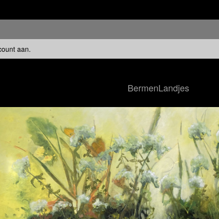
count aan
.
BermenLandjes