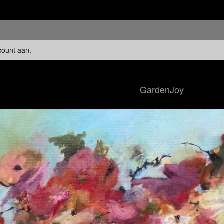
count aan
.
GardenJoy