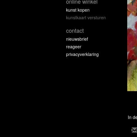
online winkel
kunst kopen
kunstkaart versturen
contact
nieuwsbrief
reageer
privacyverklaring
In d