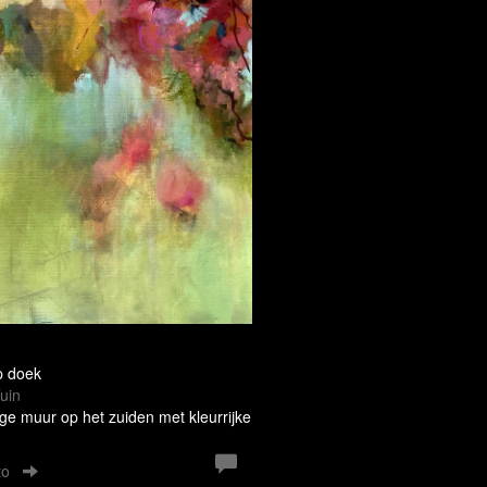
p doek
uin
ge muur op het zuiden met kleurrijke
to