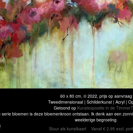
60 x 80 cm, © 2022, prijs op aanvraag
Tweedimensionaal | Schilderkunst | Acryl | O
Getoond op
Kunstexpositie in de TimmerT
e serie bloemen is deze bloemenkroon ontstaan. Ik denk aan een zonni
weelderige begroeiing.
Stuur als kunstkaart
Vanaf € 2,95 excl. por