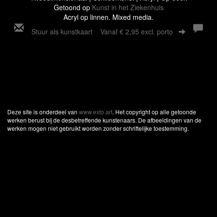
Getoond op
Kunst in het Ziekenhuis
Acryl op linnen. Mixed media.
Stuur als kunstkaart
Vanaf € 2,95 excl. porto
Deze site is onderdeel van
www.exto.art
. Het copyright op alle getoonde
werken berust bij de desbetreffende kunstenaars. De afbeeldingen van de
werken mogen niet gebruikt worden zonder schriftelijke toestemming.