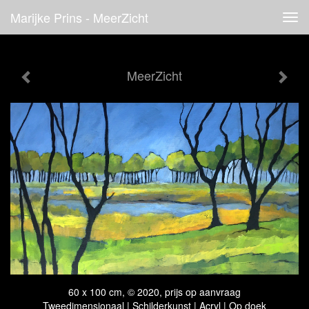
Marijke Prins - MeerZicht
Tog
navi
MeerZicht
60 x 100 cm, © 2020, prijs op aanvraag
Tweedimensionaal | Schilderkunst | Acryl | Op doek