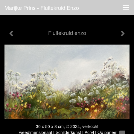
Marijke Prins - Fluitekruid Enzo
Tog
navi
Fluitekruid enzo
30 x 50 x 3 cm, © 2024, verkocht
Tweedimensionaal | Schilderkunst | Acryl | Op paneel